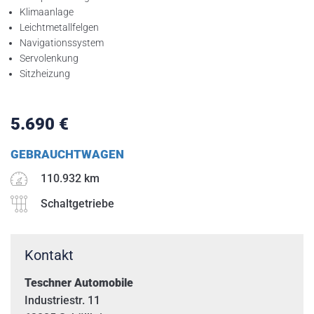
Klimaanlage
Leichtmetallfelgen
Navigationssystem
Servolenkung
Sitzheizung
Betriebsurlaub
Liebe Kunden,
5.690
€
unsere Werkstatt ist im Zeitraum vom
GEBRAUCHTWAGEN
08.09. – 19.09.2025
110.932 km
wegen Urlaubs geschlossen.
Schaltgetriebe
Kontakt
Ab dem
22.09.2025
sind wir wieder wie
Teschner Automobile
gewohnt für Sie da.
Industriestr. 11