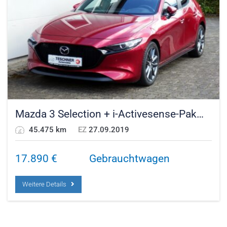
Mazda 3 Selection + i-Activesense-Paket
45.475 km
EZ
27.09.2019
17.890
€
Gebrauchtwagen
Weitere Details