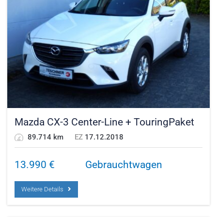
Mazda CX-3 Center-Line + TouringPaket
89.714 km
EZ
17.12.2018
13.990
€
Gebrauchtwagen
Weitere Details