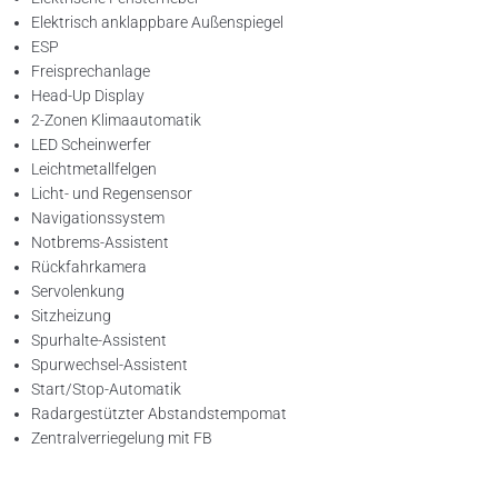
Elektrisch anklappbare Außenspiegel
ESP
Freisprechanlage
Head-Up Display
2-Zonen Klimaautomatik
LED Scheinwerfer
Leichtmetallfelgen
Licht- und Regensensor
Navigationssystem
Notbrems-Assistent
Rückfahrkamera
Betriebsurlaub
Servolenkung
Sitzheizung
Liebe Kunden,
Spurhalte-Assistent
Spurwechsel-Assistent
unsere Werkstatt ist im Zeitraum vom
Start/Stop-Automatik
Radargestützter Abstandstempomat
08.09. – 19.09.2025
Zentralverriegelung mit FB
wegen Urlaubs geschlossen.