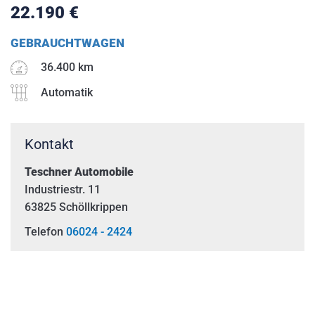
22.190
€
GEBRAUCHTWAGEN
Ab dem
22.09.2025
sind wir wieder wie
36.400 km
gewohnt für Sie da.
Automatik
Vielen Dank für Ihr Verständnis.
Kontakt
Teschner Automobile
Industriestr. 11
63825 Schöllkrippen
Telefon
06024 - 2424