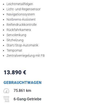
Leichtmetallfelgen
Licht- und Regensensor
Navigationssystem
Notbrems-Assistent
Reifendruckkontrolle
Rückfahrkamera
Servolenkung
Sitzheizung
Betriebsurlaub
Start/Stop-Automatik
Tempomat
Liebe Kunden,
Zentralverriegelung mit FB
unsere Werkstatt ist im Zeitraum vom
13.890
€
08.09. – 19.09.2025
GEBRAUCHTWAGEN
wegen Urlaubs geschlossen.
75.861 km
6-Gang-Getriebe
Ab dem
22.09.2025
sind wir wieder wie